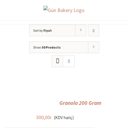
Skip
to
content
Sort by
Fiyat
Show
50 Products
Granola 200 Gram
300,00
(KDV hariç)