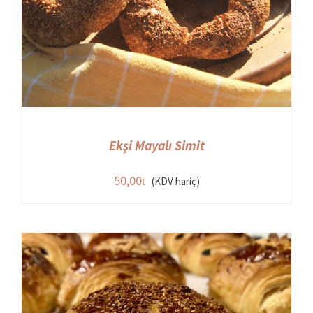
Ekşi Mayalı Simit
50,00
(KDV hariç)