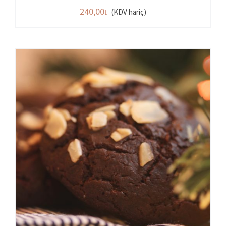
240,00
(KDV hariç)