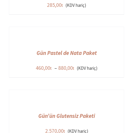
285,00
(KDV hariç)
Gün Pastel de Nata Paket
Fiyat
460,00
–
880,00
(KDV hariç)
aralığı:
460,00
-
880,00
Gün’ün Glutensiz Paketi
2.570,00
(KDV hariç)