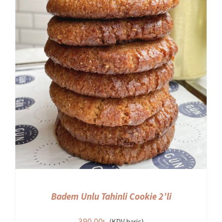
Badem Unlu Tahinli Cookie 2’li
390,00
(KDV hariç)