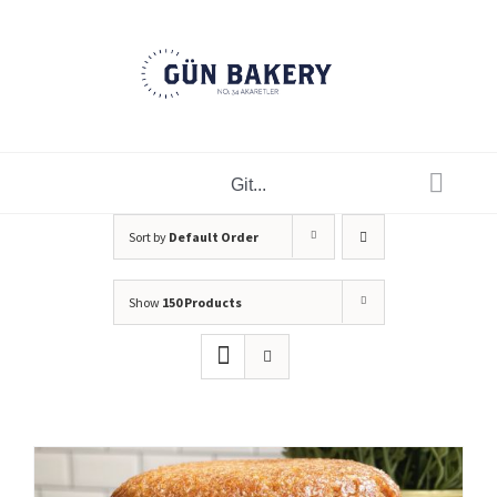
Skip
to
content
Git...
Sort by
Default Order
Show
150 Products