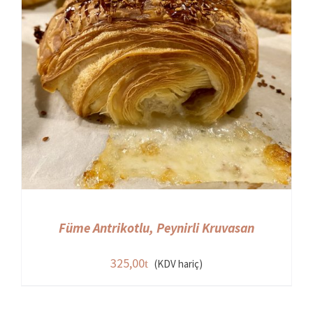
Füme Antrikotlu, Peynirli Kruvasan
325,00
(KDV hariç)