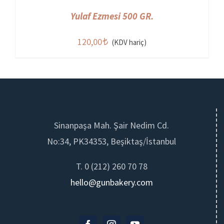
Yulaf Ezmesi 500 GR.
120,00
(KDV hariç)
Sinanpaşa Mah. Şair Nedim Cd.
No:34, PK34353, Beşiktaş/İstanbul
T. 0 (212) 260 70 78
hello@gunbakery.com