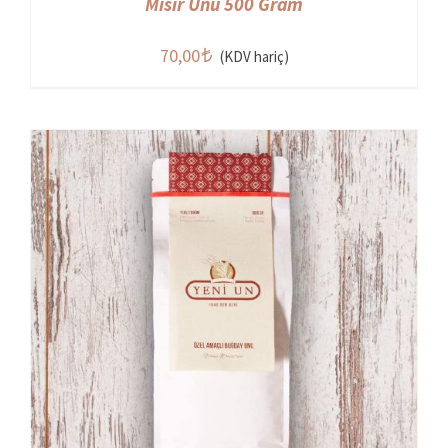
Mısır Unu 500 Gram
70,00
(KDV hariç)