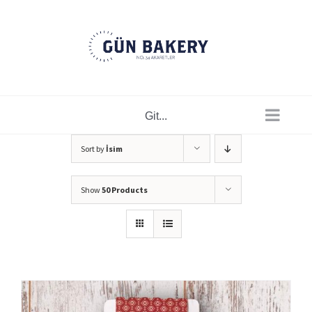
Skip
to
content
Git...
Sort by
İsim
Show
50 Products