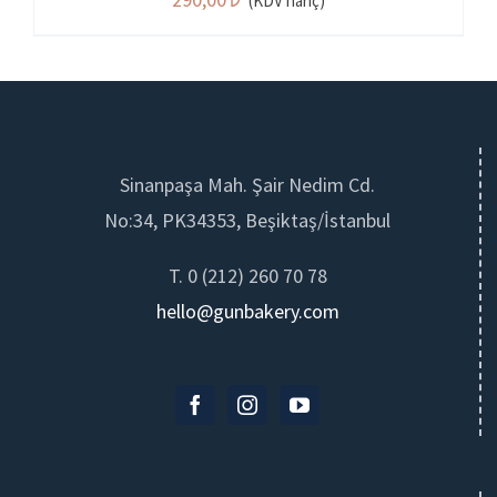
(KDV hariç)
Sinanpaşa Mah. Şair Nedim Cd.
No:34, PK34353, Beşiktaş/İstanbul
T. 0 (212) 260 70 78
hello@gunbakery.com