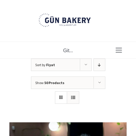
Skip
to
content
Git...
Sort by
Fiyat
Show
50 Products